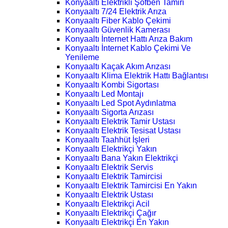
Konyaaltı Elektrikli Şofben Tamiri
Konyaaltı 7/24 Elektrik Arıza
Konyaaltı Fiber Kablo Çekimi
Konyaaltı Güvenlik Kamerası
Konyaaltı İnternet Hattı Arıza Bakım
Konyaaltı İnternet Kablo Çekimi Ve
Yenileme
Konyaaltı Kaçak Akım Arızası
Konyaaltı Klima Elektrik Hattı Bağlantısı
Konyaaltı Kombi Sigortası
Konyaaltı Led Montajı
Konyaaltı Led Spot Aydınlatma
Konyaaltı Sigorta Arızası
Konyaaltı Elektrik Tamir Ustası
Konyaaltı Elektrik Tesisat Ustası
Konyaaltı Taahhüt İşleri
Konyaaltı Elektrikçi Yakın
Konyaaltı Bana Yakın Elektrikçi
Konyaaltı Elektrik Servis
Konyaaltı Elektrik Tamircisi
Konyaaltı Elektrik Tamircisi En Yakın
Konyaaltı Elektrik Ustası
Konyaaltı Elektrikçi Acil
Konyaaltı Elektrikçi Çağır
Konyaaltı Elektrikçi En Yakın