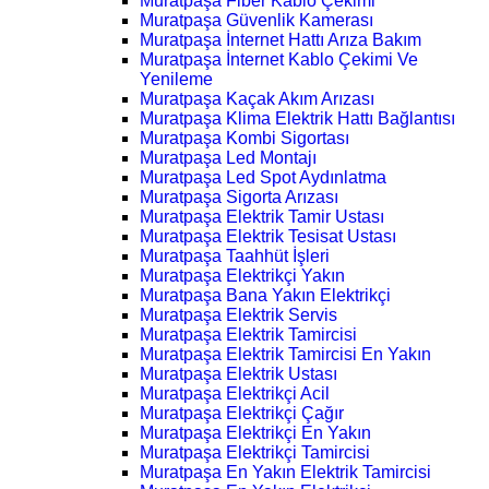
Muratpaşa Fiber Kablo Çekimi
Muratpaşa Güvenlik Kamerası
Muratpaşa İnternet Hattı Arıza Bakım
Muratpaşa İnternet Kablo Çekimi Ve
Yenileme
Muratpaşa Kaçak Akım Arızası
Muratpaşa Klima Elektrik Hattı Bağlantısı
Muratpaşa Kombi Sigortası
Muratpaşa Led Montajı
Muratpaşa Led Spot Aydınlatma
Muratpaşa Sigorta Arızası
Muratpaşa Elektrik Tamir Ustası
Muratpaşa Elektrik Tesisat Ustası
Muratpaşa Taahhüt İşleri
Muratpaşa Elektrikçi Yakın
Muratpaşa Bana Yakın Elektrikçi
Muratpaşa Elektrik Servis
Muratpaşa Elektrik Tamircisi
Muratpaşa Elektrik Tamircisi En Yakın
Muratpaşa Elektrik Ustası
Muratpaşa Elektrikçi Acil
Muratpaşa Elektrikçi Çağır
Muratpaşa Elektrikçi En Yakın
Muratpaşa Elektrikçi Tamircisi
Muratpaşa En Yakın Elektrik Tamircisi