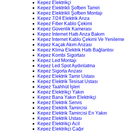
Kepez Elektrikçi
Kepez Elektrikli Şofben Tamiri
Kepez Elektrikli Şofben Montajı
Kepez 7/24 Elektrik Arıza
Kepez Fiber Kablo Çekimi
Kepez Güvenlik Kamerası
Kepez İnternet Hattı Arıza Bakım
Kepez İnternet Kablo Çekimi Ve Yenileme
Kepez Kaçak Akım Arızası
Kepez Klima Elektrik Hattı Bağlantısı
Kepez Kombi Sigortası
Kepez Led Montajı
Kepez Led Spot Aydınlatma
Kepez Sigorta Arızası
Kepez Elektrik Tamir Ustası
Kepez Elektrik Tesisat Ustası
Kepez Taahhüt İşleri
Kepez Elektrikçi Yakın
Kepez Bana Yakın Elektrikçi
Kepez Elektrik Servis
Kepez Elektrik Tamircisi
Kepez Elektrik Tamircisi En Yakın
Kepez Elektrik Ustası
Kepez Elektrikçi Acil
Kepez Elektrikçi Çağır