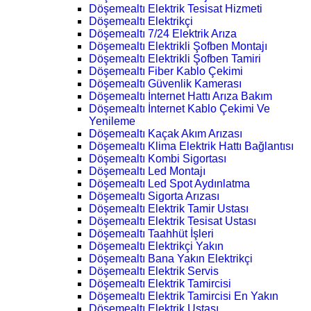
Döşemealtı Elektrik Tesisat Hizmeti
Döşemealtı Elektrikçi
Döşemealtı 7/24 Elektrik Arıza
Döşemealtı Elektrikli Şofben Montajı
Döşemealtı Elektrikli Şofben Tamiri
Döşemealtı Fiber Kablo Çekimi
Döşemealtı Güvenlik Kamerası
Döşemealtı İnternet Hattı Arıza Bakım
Döşemealtı İnternet Kablo Çekimi Ve
Yenileme
Döşemealtı Kaçak Akım Arızası
Döşemealtı Klima Elektrik Hattı Bağlantısı
Döşemealtı Kombi Sigortası
Döşemealtı Led Montajı
Döşemealtı Led Spot Aydınlatma
Döşemealtı Sigorta Arızası
Döşemealtı Elektrik Tamir Ustası
Döşemealtı Elektrik Tesisat Ustası
Döşemealtı Taahhüt İşleri
Döşemealtı Elektrikçi Yakın
Döşemealtı Bana Yakın Elektrikçi
Döşemealtı Elektrik Servis
Döşemealtı Elektrik Tamircisi
Döşemealtı Elektrik Tamircisi En Yakın
Döşemealtı Elektrik Ustası