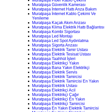
Muratpaşa Fiber Kablo Çekimi
Muratpaşa Güvenlik Kamerası
Muratpaşa İnternet Hattı Arıza Bakım
Muratpaşa İnternet Kablo Çekimi Ve
Yenileme
Muratpaşa Kaçak Akım Arızası
Muratpaşa Klima Elektrik Hattı Bağlantısı
Muratpaşa Kombi Sigortası
Muratpaşa Led Montajı
Muratpaşa Led Spot Aydınlatma
Muratpaşa Sigorta Arızası
Muratpaşa Elektrik Tamir Ustası
Muratpaşa Elektrik Tesisat Ustası
Muratpaşa Taahhüt İşleri
Muratpaşa Elektrikçi Yakın
Muratpaşa Bana Yakın Elektrikçi
Muratpaşa Elektrik Servis
Muratpaşa Elektrik Tamircisi
Muratpaşa Elektrik Tamircisi En Yakın
Muratpaşa Elektrik Ustası
Muratpaşa Elektrikçi Acil
Muratpaşa Elektrikçi Çağır
Muratpaşa Elektrikçi En Yakın
Muratpaşa Elektrikçi Tamircisi
Muratpaşa En Yakın Elektrik Tamircisi