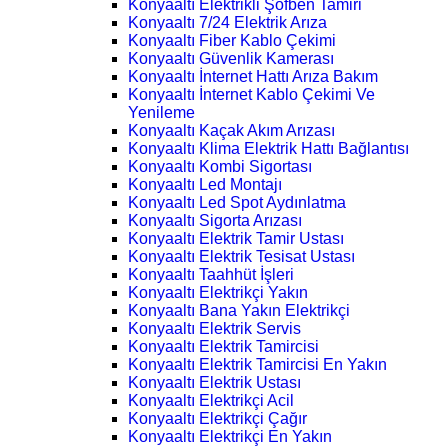
Konyaaltı Elektrikli Şofben Tamiri
Konyaaltı 7/24 Elektrik Arıza
Konyaaltı Fiber Kablo Çekimi
Konyaaltı Güvenlik Kamerası
Konyaaltı İnternet Hattı Arıza Bakım
Konyaaltı İnternet Kablo Çekimi Ve
Yenileme
Konyaaltı Kaçak Akım Arızası
Konyaaltı Klima Elektrik Hattı Bağlantısı
Konyaaltı Kombi Sigortası
Konyaaltı Led Montajı
Konyaaltı Led Spot Aydınlatma
Konyaaltı Sigorta Arızası
Konyaaltı Elektrik Tamir Ustası
Konyaaltı Elektrik Tesisat Ustası
Konyaaltı Taahhüt İşleri
Konyaaltı Elektrikçi Yakın
Konyaaltı Bana Yakın Elektrikçi
Konyaaltı Elektrik Servis
Konyaaltı Elektrik Tamircisi
Konyaaltı Elektrik Tamircisi En Yakın
Konyaaltı Elektrik Ustası
Konyaaltı Elektrikçi Acil
Konyaaltı Elektrikçi Çağır
Konyaaltı Elektrikçi En Yakın