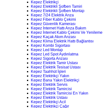
Kepez Elektrikçi
Kepez Elektrikli Şofben Tamiri
Kepez Elektrikli Şofben Montajı
Kepez 7/24 Elektrik Arıza
Kepez Fiber Kablo Çekimi
Kepez Güvenlik Kamerası
Kepez İnternet Hattı Arıza Bakım
Kepez İnternet Kablo Çekimi Ve Yenileme
Kepez Kaçak Akım Arızası
Kepez Klima Elektrik Hattı Bağlantısı
Kepez Kombi Sigortası
Kepez Led Montajı
Kepez Led Spot Aydınlatma
Kepez Sigorta Arızası
Kepez Elektrik Tamir Ustası
Kepez Elektrik Tesisat Ustası
Kepez Taahhüt İşleri
Kepez Elektrikçi Yakın
Kepez Bana Yakın Elektrikçi
Kepez Elektrik Servis
Kepez Elektrik Tamircisi
Kepez Elektrik Tamircisi En Yakın
Kepez Elektrik Ustası
Kepez Elektrikçi Acil
Kepez Elektrikçi Çağır