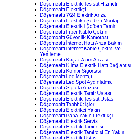
Döşemealtı Elektrik Tesisat Hizmeti
Döşemealtı Elektrikçi
Döşemealtı 7/24 Elektrik Arıza
Döşemealtı Elektrikli Şofben Montajı
Döşemealtı Elektrikli Şofben Tamiri
Döşemealtı Fiber Kablo Çekimi
Döşemealtı Güvenlik Kamerası
Döşemealtı İnternet Hattı Arıza Bakım
Döşemealtı İnternet Kablo Çekimi Ve
Yenileme
Döşemealtı Kaçak Akım Arızası
Döşemealtı Klima Elektrik Hattı Bağlantısı
Döşemealtı Kombi Sigortası
Döşemealtı Led Montajı
Döşemealtı Led Spot Aydınlatma
Döşemealtı Sigorta Arızası
Döşemealtı Elektrik Tamir Ustası
Döşemealtı Elektrik Tesisat Ustası
Döşemealtı Taahhüt İşleri
Döşemealtı Elektrikçi Yakın
Döşemealtı Bana Yakın Elektrikçi
Döşemealtı Elektrik Servis
Döşemealtı Elektrik Tamircisi
Döşemealtı Elektrik Tamircisi En Yakın
Döşemealtı Elektrik Ustası