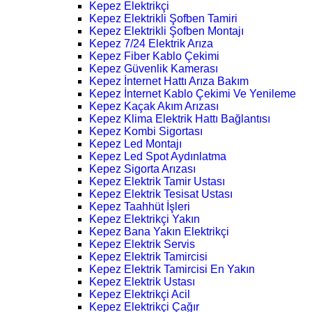
Kepez Elektrikçi
Kepez Elektrikli Şofben Tamiri
Kepez Elektrikli Şofben Montajı
Kepez 7/24 Elektrik Arıza
Kepez Fiber Kablo Çekimi
Kepez Güvenlik Kamerası
Kepez İnternet Hattı Arıza Bakım
Kepez İnternet Kablo Çekimi Ve Yenileme
Kepez Kaçak Akım Arızası
Kepez Klima Elektrik Hattı Bağlantısı
Kepez Kombi Sigortası
Kepez Led Montajı
Kepez Led Spot Aydınlatma
Kepez Sigorta Arızası
Kepez Elektrik Tamir Ustası
Kepez Elektrik Tesisat Ustası
Kepez Taahhüt İşleri
Kepez Elektrikçi Yakın
Kepez Bana Yakın Elektrikçi
Kepez Elektrik Servis
Kepez Elektrik Tamircisi
Kepez Elektrik Tamircisi En Yakın
Kepez Elektrik Ustası
Kepez Elektrikçi Acil
Kepez Elektrikçi Çağır