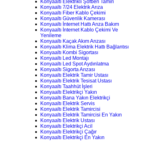
Konyaaltı Elektrikli Şofben Tamiri
Konyaaltı 7/24 Elektrik Arıza
Konyaaltı Fiber Kablo Çekimi
Konyaaltı Güvenlik Kamerası
Konyaaltı İnternet Hattı Arıza Bakım
Konyaaltı İnternet Kablo Çekimi Ve
Yenileme
Konyaaltı Kaçak Akım Arızası
Konyaaltı Klima Elektrik Hattı Bağlantısı
Konyaaltı Kombi Sigortası
Konyaaltı Led Montajı
Konyaaltı Led Spot Aydınlatma
Konyaaltı Sigorta Arızası
Konyaaltı Elektrik Tamir Ustası
Konyaaltı Elektrik Tesisat Ustası
Konyaaltı Taahhüt İşleri
Konyaaltı Elektrikçi Yakın
Konyaaltı Bana Yakın Elektrikçi
Konyaaltı Elektrik Servis
Konyaaltı Elektrik Tamircisi
Konyaaltı Elektrik Tamircisi En Yakın
Konyaaltı Elektrik Ustası
Konyaaltı Elektrikçi Acil
Konyaaltı Elektrikçi Çağır
Konyaaltı Elektrikçi En Yakın