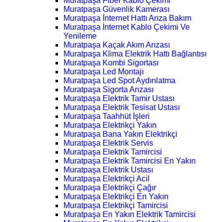
Muratpaşa Fiber Kablo Çekimi
Muratpaşa Güvenlik Kamerası
Muratpaşa İnternet Hattı Arıza Bakım
Muratpaşa İnternet Kablo Çekimi Ve
Yenileme
Muratpaşa Kaçak Akım Arızası
Muratpaşa Klima Elektrik Hattı Bağlantısı
Muratpaşa Kombi Sigortası
Muratpaşa Led Montajı
Muratpaşa Led Spot Aydınlatma
Muratpaşa Sigorta Arızası
Muratpaşa Elektrik Tamir Ustası
Muratpaşa Elektrik Tesisat Ustası
Muratpaşa Taahhüt İşleri
Muratpaşa Elektrikçi Yakın
Muratpaşa Bana Yakın Elektrikçi
Muratpaşa Elektrik Servis
Muratpaşa Elektrik Tamircisi
Muratpaşa Elektrik Tamircisi En Yakın
Muratpaşa Elektrik Ustası
Muratpaşa Elektrikçi Acil
Muratpaşa Elektrikçi Çağır
Muratpaşa Elektrikçi En Yakın
Muratpaşa Elektrikçi Tamircisi
Muratpaşa En Yakın Elektrik Tamircisi