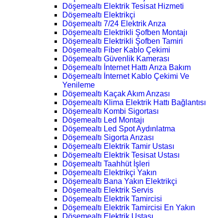
Döşemealtı Elektrik Tesisat Hizmeti
Döşemealtı Elektrikçi
Döşemealtı 7/24 Elektrik Arıza
Döşemealtı Elektrikli Şofben Montajı
Döşemealtı Elektrikli Şofben Tamiri
Döşemealtı Fiber Kablo Çekimi
Döşemealtı Güvenlik Kamerası
Döşemealtı İnternet Hattı Arıza Bakım
Döşemealtı İnternet Kablo Çekimi Ve
Yenileme
Döşemealtı Kaçak Akım Arızası
Döşemealtı Klima Elektrik Hattı Bağlantısı
Döşemealtı Kombi Sigortası
Döşemealtı Led Montajı
Döşemealtı Led Spot Aydınlatma
Döşemealtı Sigorta Arızası
Döşemealtı Elektrik Tamir Ustası
Döşemealtı Elektrik Tesisat Ustası
Döşemealtı Taahhüt İşleri
Döşemealtı Elektrikçi Yakın
Döşemealtı Bana Yakın Elektrikçi
Döşemealtı Elektrik Servis
Döşemealtı Elektrik Tamircisi
Döşemealtı Elektrik Tamircisi En Yakın
Döşemealtı Elektrik Ustası