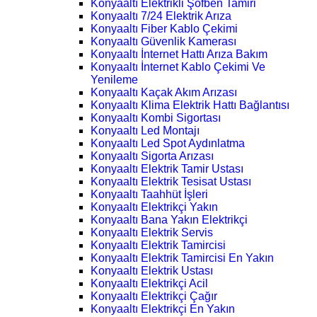
Konyaaltı Elektrikli Şofben Tamiri
Konyaaltı 7/24 Elektrik Arıza
Konyaaltı Fiber Kablo Çekimi
Konyaaltı Güvenlik Kamerası
Konyaaltı İnternet Hattı Arıza Bakım
Konyaaltı İnternet Kablo Çekimi Ve
Yenileme
Konyaaltı Kaçak Akım Arızası
Konyaaltı Klima Elektrik Hattı Bağlantısı
Konyaaltı Kombi Sigortası
Konyaaltı Led Montajı
Konyaaltı Led Spot Aydınlatma
Konyaaltı Sigorta Arızası
Konyaaltı Elektrik Tamir Ustası
Konyaaltı Elektrik Tesisat Ustası
Konyaaltı Taahhüt İşleri
Konyaaltı Elektrikçi Yakın
Konyaaltı Bana Yakın Elektrikçi
Konyaaltı Elektrik Servis
Konyaaltı Elektrik Tamircisi
Konyaaltı Elektrik Tamircisi En Yakın
Konyaaltı Elektrik Ustası
Konyaaltı Elektrikçi Acil
Konyaaltı Elektrikçi Çağır
Konyaaltı Elektrikçi En Yakın