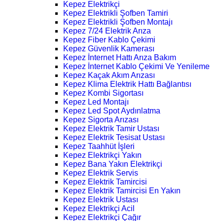
Kepez Elektrikçi
Kepez Elektrikli Şofben Tamiri
Kepez Elektrikli Şofben Montajı
Kepez 7/24 Elektrik Arıza
Kepez Fiber Kablo Çekimi
Kepez Güvenlik Kamerası
Kepez İnternet Hattı Arıza Bakım
Kepez İnternet Kablo Çekimi Ve Yenileme
Kepez Kaçak Akım Arızası
Kepez Klima Elektrik Hattı Bağlantısı
Kepez Kombi Sigortası
Kepez Led Montajı
Kepez Led Spot Aydınlatma
Kepez Sigorta Arızası
Kepez Elektrik Tamir Ustası
Kepez Elektrik Tesisat Ustası
Kepez Taahhüt İşleri
Kepez Elektrikçi Yakın
Kepez Bana Yakın Elektrikçi
Kepez Elektrik Servis
Kepez Elektrik Tamircisi
Kepez Elektrik Tamircisi En Yakın
Kepez Elektrik Ustası
Kepez Elektrikçi Acil
Kepez Elektrikçi Çağır