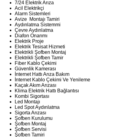
7/24 Elektrik Arıza
Acil Elektrikçi
Alarm Sistemleri
Avize Montajı Tamiri
Aydınlatma Sistemmi
Çevre Aydınlatma
Diafon Onarımı
Elektrik Proje
Elektrik Tesisat Hizmeti
Elektrikli Şofben Montaj
Elektrikli Şofben Tamir
Fiber Kablo Çekimi
Güvenlik Kamerası
İnternet Hattı Arıza Bakım
İnternet Kablo Çekimi Ve Yenileme
Kaçak Akım Arızası
Klima Elektrik Hattı Bağlantısı
Kombi Sigortası
Led Montajı
Led Spot Aydınlatma
Sigorta Arızası
Şofben Kurulumu
Şofben Montaj
Şofben Servisi
Şofben Tamiri