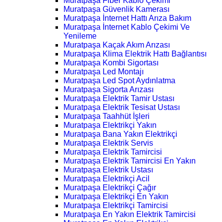
Muratpaşa Fiber Kablo Çekimi
Muratpaşa Güvenlik Kamerası
Muratpaşa İnternet Hattı Arıza Bakım
Muratpaşa İnternet Kablo Çekimi Ve
Yenileme
Muratpaşa Kaçak Akım Arızası
Muratpaşa Klima Elektrik Hattı Bağlantısı
Muratpaşa Kombi Sigortası
Muratpaşa Led Montajı
Muratpaşa Led Spot Aydınlatma
Muratpaşa Sigorta Arızası
Muratpaşa Elektrik Tamir Ustası
Muratpaşa Elektrik Tesisat Ustası
Muratpaşa Taahhüt İşleri
Muratpaşa Elektrikçi Yakın
Muratpaşa Bana Yakın Elektrikçi
Muratpaşa Elektrik Servis
Muratpaşa Elektrik Tamircisi
Muratpaşa Elektrik Tamircisi En Yakın
Muratpaşa Elektrik Ustası
Muratpaşa Elektrikçi Acil
Muratpaşa Elektrikçi Çağır
Muratpaşa Elektrikçi En Yakın
Muratpaşa Elektrikçi Tamircisi
Muratpaşa En Yakın Elektrik Tamircisi