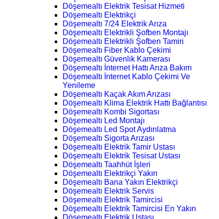
Döşemealtı Elektrik Tesisat Hizmeti
Döşemealtı Elektrikçi
Döşemealtı 7/24 Elektrik Arıza
Döşemealtı Elektrikli Şofben Montajı
Döşemealtı Elektrikli Şofben Tamiri
Döşemealtı Fiber Kablo Çekimi
Döşemealtı Güvenlik Kamerası
Döşemealtı İnternet Hattı Arıza Bakım
Döşemealtı İnternet Kablo Çekimi Ve
Yenileme
Döşemealtı Kaçak Akım Arızası
Döşemealtı Klima Elektrik Hattı Bağlantısı
Döşemealtı Kombi Sigortası
Döşemealtı Led Montajı
Döşemealtı Led Spot Aydınlatma
Döşemealtı Sigorta Arızası
Döşemealtı Elektrik Tamir Ustası
Döşemealtı Elektrik Tesisat Ustası
Döşemealtı Taahhüt İşleri
Döşemealtı Elektrikçi Yakın
Döşemealtı Bana Yakın Elektrikçi
Döşemealtı Elektrik Servis
Döşemealtı Elektrik Tamircisi
Döşemealtı Elektrik Tamircisi En Yakın
Döşemealtı Elektrik Ustası