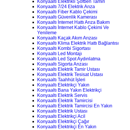
Konyaaltı Elektrikli Şofben Tamiri
Konyaaltı 7/24 Elektrik Arıza
Konyaaltı Fiber Kablo Çekimi
Konyaaltı Güvenlik Kamerası
Konyaaltı İnternet Hattı Arıza Bakım
Konyaaltı İnternet Kablo Çekimi Ve
Yenileme
Konyaaltı Kaçak Akım Arızası
Konyaaltı Klima Elektrik Hattı Bağlantısı
Konyaaltı Kombi Sigortası
Konyaaltı Led Montajı
Konyaaltı Led Spot Aydınlatma
Konyaaltı Sigorta Arızası
Konyaaltı Elektrik Tamir Ustası
Konyaaltı Elektrik Tesisat Ustası
Konyaaltı Taahhüt İşleri
Konyaaltı Elektrikçi Yakın
Konyaaltı Bana Yakın Elektrikçi
Konyaaltı Elektrik Servis
Konyaaltı Elektrik Tamircisi
Konyaaltı Elektrik Tamircisi En Yakın
Konyaaltı Elektrik Ustası
Konyaaltı Elektrikçi Acil
Konyaaltı Elektrikçi Çağır
Konyaaltı Elektrikçi En Yakın