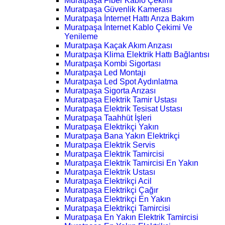
Muratpaşa Fiber Kablo Çekimi
Muratpaşa Güvenlik Kamerası
Muratpaşa İnternet Hattı Arıza Bakım
Muratpaşa İnternet Kablo Çekimi Ve
Yenileme
Muratpaşa Kaçak Akım Arızası
Muratpaşa Klima Elektrik Hattı Bağlantısı
Muratpaşa Kombi Sigortası
Muratpaşa Led Montajı
Muratpaşa Led Spot Aydınlatma
Muratpaşa Sigorta Arızası
Muratpaşa Elektrik Tamir Ustası
Muratpaşa Elektrik Tesisat Ustası
Muratpaşa Taahhüt İşleri
Muratpaşa Elektrikçi Yakın
Muratpaşa Bana Yakın Elektrikçi
Muratpaşa Elektrik Servis
Muratpaşa Elektrik Tamircisi
Muratpaşa Elektrik Tamircisi En Yakın
Muratpaşa Elektrik Ustası
Muratpaşa Elektrikçi Acil
Muratpaşa Elektrikçi Çağır
Muratpaşa Elektrikçi En Yakın
Muratpaşa Elektrikçi Tamircisi
Muratpaşa En Yakın Elektrik Tamircisi