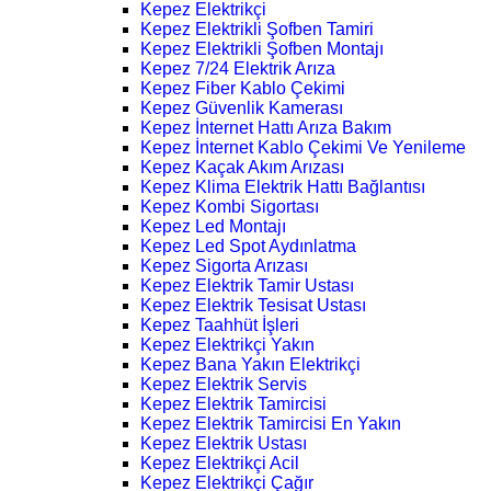
Kepez Elektrikçi
Kepez Elektrikli Şofben Tamiri
Kepez Elektrikli Şofben Montajı
Kepez 7/24 Elektrik Arıza
Kepez Fiber Kablo Çekimi
Kepez Güvenlik Kamerası
Kepez İnternet Hattı Arıza Bakım
Kepez İnternet Kablo Çekimi Ve Yenileme
Kepez Kaçak Akım Arızası
Kepez Klima Elektrik Hattı Bağlantısı
Kepez Kombi Sigortası
Kepez Led Montajı
Kepez Led Spot Aydınlatma
Kepez Sigorta Arızası
Kepez Elektrik Tamir Ustası
Kepez Elektrik Tesisat Ustası
Kepez Taahhüt İşleri
Kepez Elektrikçi Yakın
Kepez Bana Yakın Elektrikçi
Kepez Elektrik Servis
Kepez Elektrik Tamircisi
Kepez Elektrik Tamircisi En Yakın
Kepez Elektrik Ustası
Kepez Elektrikçi Acil
Kepez Elektrikçi Çağır