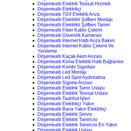
Döşemealtı Elektrik Tesisat Hizmeti
Döşemealtı Elektrikçi
Döşemealtı 7/24 Elektrik Arıza
Döşemealtı Elektrikli Şofben Montajı
Döşemealtı Elektrikli Şofben Tamiri
Döşemealtı Fiber Kablo Çekimi
Döşemealtı Güvenlik Kamerası
Döşemealtı İnternet Hattı Arıza Bakım
Döşemealtı İnternet Kablo Çekimi Ve
Yenileme
Döşemealtı Kaçak Akım Arızası
Döşemealtı Klima Elektrik Hattı Bağlantısı
Döşemealtı Kombi Sigortası
Döşemealtı Led Montajı
Döşemealtı Led Spot Aydınlatma
Döşemealtı Sigorta Arızası
Döşemealtı Elektrik Tamir Ustası
Döşemealtı Elektrik Tesisat Ustası
Döşemealtı Taahhüt İşleri
Döşemealtı Elektrikçi Yakın
Döşemealtı Bana Yakın Elektrikçi
Döşemealtı Elektrik Servis
Döşemealtı Elektrik Tamircisi
Döşemealtı Elektrik Tamircisi En Yakın
Döşemealtı Elektrik Ustası