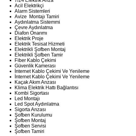
7/24 Elektrik Arıza
Acil Elektrikçi
Alarm Sistemleri
Avize Montajı Tamiri
Aydınlatma Sistemmi
Çevre Aydınlatma
Diafon Onarımı
Elektrik Proje
Elektrik Tesisat Hizmeti
Elektrikli Şofben Montaj
Elektrikli Şofben Tamir
Fiber Kablo Çekimi
Güvenlik Kamerası
İnternet Kablo Çekimi Ve Yenileme
İnternet Kablo Çekimi Ve Yenileme
Kaçak Akım Arızası
Klima Elektrik Hattı Bağlantısı
Kombi Sigortası
Led Montajı
Led Spot Aydınlatma
Sigorta Arızası
Şofben Kurulumu
Şofben Montaj
Şofben Servisi
Şofben Tamiri