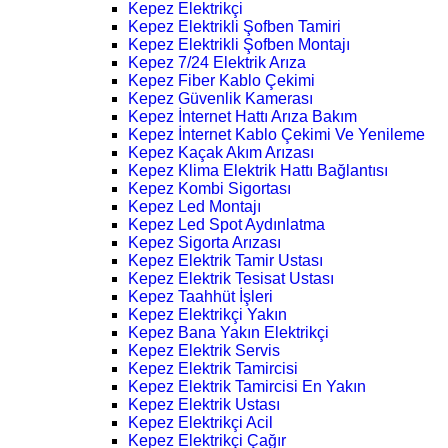
Kepez Elektrikçi
Kepez Elektrikli Şofben Tamiri
Kepez Elektrikli Şofben Montajı
Kepez 7/24 Elektrik Arıza
Kepez Fiber Kablo Çekimi
Kepez Güvenlik Kamerası
Kepez İnternet Hattı Arıza Bakım
Kepez İnternet Kablo Çekimi Ve Yenileme
Kepez Kaçak Akım Arızası
Kepez Klima Elektrik Hattı Bağlantısı
Kepez Kombi Sigortası
Kepez Led Montajı
Kepez Led Spot Aydınlatma
Kepez Sigorta Arızası
Kepez Elektrik Tamir Ustası
Kepez Elektrik Tesisat Ustası
Kepez Taahhüt İşleri
Kepez Elektrikçi Yakın
Kepez Bana Yakın Elektrikçi
Kepez Elektrik Servis
Kepez Elektrik Tamircisi
Kepez Elektrik Tamircisi En Yakın
Kepez Elektrik Ustası
Kepez Elektrikçi Acil
Kepez Elektrikçi Çağır