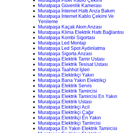
Muratpaşa Fiber Kablo Çekimi
Muratpaşa Güvenlik Kamerası
Muratpaşa İnternet Hattı Arıza Bakım
Muratpaşa İnternet Kablo Çekimi Ve
Yenileme
Muratpaşa Kaçak Akım Arızası
Muratpaşa Klima Elektrik Hattı Bağlantısı
Muratpaşa Kombi Sigortası
Muratpaşa Led Montajı
Muratpaşa Led Spot Aydınlatma
Muratpaşa Sigorta Arızası
Muratpaşa Elektrik Tamir Ustası
Muratpaşa Elektrik Tesisat Ustası
Muratpaşa Taahhüt İşleri
Muratpaşa Elektrikçi Yakın
Muratpaşa Bana Yakın Elektrikçi
Muratpaşa Elektrik Servis
Muratpaşa Elektrik Tamircisi
Muratpaşa Elektrik Tamircisi En Yakın
Muratpaşa Elektrik Ustası
Muratpaşa Elektrikçi Acil
Muratpaşa Elektrikçi Çağır
Muratpaşa Elektrikçi En Yakın
Muratpaşa Elektrikçi Tamircisi
Muratpaşa En Yakın Elektrik Tamircisi