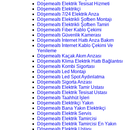
Döşemealtı Elektrik Tesisat Hizmeti
Döşemealtı Elektrikçi
Döşemealtı 7/24 Elektrik Arıza
Döşemealtı Elektrikli Şofben Montajı
Döşemealtı Elektrikli Şofben Tamiri
Döşemealtı Fiber Kablo Çekimi
Döşemealtı Güvenlik Kamerası
Döşemealtı İnternet Hattı Arıza Bakım
Döşemealtı İnternet Kablo Çekimi Ve
Yenileme
Döşemealtı Kaçak Akım Arızası
Döşemealtı Klima Elektrik Hattı Bağlantısı
Döşemealtı Kombi Sigortası
Döşemealtı Led Montajı
Döşemealtı Led Spot Aydınlatma
Döşemealtı Sigorta Arızası
Döşemealtı Elektrik Tamir Ustası
Döşemealtı Elektrik Tesisat Ustası
Döşemealtı Taahhüt İşleri
Döşemealtı Elektrikçi Yakın
Döşemealtı Bana Yakın Elektrikçi
Döşemealtı Elektrik Servis
Döşemealtı Elektrik Tamircisi
Döşemealtı Elektrik Tamircisi En Yakın
Döşemealtı Elektrik Ustası