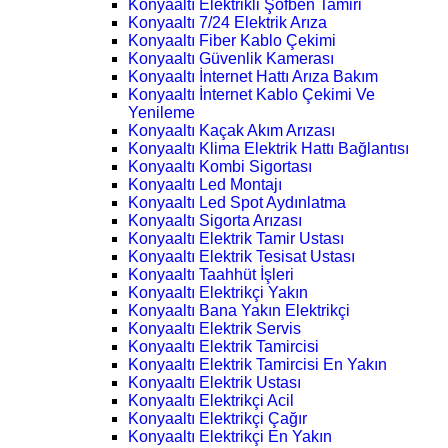
Konyaaltı Elektrikli Şofben Tamiri
Konyaaltı 7/24 Elektrik Arıza
Konyaaltı Fiber Kablo Çekimi
Konyaaltı Güvenlik Kamerası
Konyaaltı İnternet Hattı Arıza Bakım
Konyaaltı İnternet Kablo Çekimi Ve
Yenileme
Konyaaltı Kaçak Akım Arızası
Konyaaltı Klima Elektrik Hattı Bağlantısı
Konyaaltı Kombi Sigortası
Konyaaltı Led Montajı
Konyaaltı Led Spot Aydınlatma
Konyaaltı Sigorta Arızası
Konyaaltı Elektrik Tamir Ustası
Konyaaltı Elektrik Tesisat Ustası
Konyaaltı Taahhüt İşleri
Konyaaltı Elektrikçi Yakın
Konyaaltı Bana Yakın Elektrikçi
Konyaaltı Elektrik Servis
Konyaaltı Elektrik Tamircisi
Konyaaltı Elektrik Tamircisi En Yakın
Konyaaltı Elektrik Ustası
Konyaaltı Elektrikçi Acil
Konyaaltı Elektrikçi Çağır
Konyaaltı Elektrikçi En Yakın