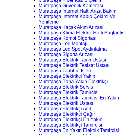
Muratpaşa Fiber Kablo Çekimi
Muratpaşa Güvenlik Kamerası
Muratpaşa İnternet Hattı Arıza Bakım
Muratpaşa İnternet Kablo Çekimi Ve
Yenileme
Muratpaşa Kaçak Akım Arızası
Muratpaşa Klima Elektrik Hattı Bağlantısı
Muratpaşa Kombi Sigortası
Muratpaşa Led Montajı
Muratpaşa Led Spot Aydınlatma
Muratpaşa Sigorta Arızası
Muratpaşa Elektrik Tamir Ustası
Muratpaşa Elektrik Tesisat Ustası
Muratpaşa Taahhüt İşleri
Muratpaşa Elektrikçi Yakın
Muratpaşa Bana Yakın Elektrikçi
Muratpaşa Elektrik Servis
Muratpaşa Elektrik Tamircisi
Muratpaşa Elektrik Tamircisi En Yakın
Muratpaşa Elektrik Ustası
Muratpaşa Elektrikçi Acil
Muratpaşa Elektrikçi Çağır
Muratpaşa Elektrikçi En Yakın
Muratpaşa Elektrikçi Tamircisi
Muratpaşa En Yakın Elektrik Tamircisi