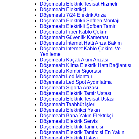
Döşemealtı Elektrik Tesisat Hizmeti
Döşemealtı Elektrikçi
Döşemealtı 7/24 Elektrik Arıza
Döşemealtı Elektrikli Şofben Montajı
Döşemealtı Elektrikli Şofben Tamiri
Döşemealtı Fiber Kablo Çekimi
Döşemealtı Güvenlik Kamerası
Döşemealtı İnternet Hattı Arıza Bakım
Döşemealtı İnternet Kablo Çekimi Ve
Yenileme
Döşemealtı Kaçak Akım Arızası
Döşemealtı Klima Elektrik Hattı Bağlantısı
Döşemealtı Kombi Sigortası
Döşemealtı Led Montajı
Döşemealtı Led Spot Aydınlatma
Döşemealtı Sigorta Arızası
Döşemealtı Elektrik Tamir Ustası
Döşemealtı Elektrik Tesisat Ustası
Döşemealtı Taahhüt İşleri
Döşemealtı Elektrikçi Yakın
Döşemealtı Bana Yakın Elektrikçi
Döşemealtı Elektrik Servis
Döşemealtı Elektrik Tamircisi
Döşemealtı Elektrik Tamircisi En Yakın
Döşemealtı Elektrik Ustası