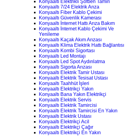
Konyaaltı Elektrikli Şofben Tamiri
Konyaaltı 7/24 Elektrik Arıza
Konyaaltı Fiber Kablo Çekimi
Konyaaltı Güvenlik Kamerası
Konyaaltı İnternet Hattı Arıza Bakım
Konyaaltı İnternet Kablo Çekimi Ve
Yenileme
Konyaaltı Kaçak Akım Arızası
Konyaaltı Klima Elektrik Hattı Bağlantısı
Konyaaltı Kombi Sigortası
Konyaaltı Led Montajı
Konyaaltı Led Spot Aydınlatma
Konyaaltı Sigorta Arızası
Konyaaltı Elektrik Tamir Ustası
Konyaaltı Elektrik Tesisat Ustası
Konyaaltı Taahhüt İşleri
Konyaaltı Elektrikçi Yakın
Konyaaltı Bana Yakın Elektrikçi
Konyaaltı Elektrik Servis
Konyaaltı Elektrik Tamircisi
Konyaaltı Elektrik Tamircisi En Yakın
Konyaaltı Elektrik Ustası
Konyaaltı Elektrikçi Acil
Konyaaltı Elektrikçi Çağır
Konyaaltı Elektrikçi En Yakın