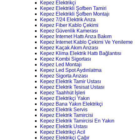
Kepez Elektrikçi
Kepez Elektrikli Şofben Tamiri
Kepez Elektrikli Şofben Montajı
Kepez 7/24 Elektrik Arıza
Kepez Fiber Kablo Çekimi
Kepez Güvenlik Kamerası
Kepez İnternet Hattı Arıza Bakım
Kepez İnternet Kablo Çekimi Ve Yenileme
Kepez Kaçak Akım Arızası
Kepez Klima Elektrik Hattı Bağlantısı
Kepez Kombi Sigortası
Kepez Led Montajı
Kepez Led Spot Aydınlatma
Kepez Sigorta Arızası
Kepez Elektrik Tamir Ustası
Kepez Elektrik Tesisat Ustası
Kepez Taahhüt İşleri
Kepez Elektrikçi Yakın
Kepez Bana Yakın Elektrikçi
Kepez Elektrik Servis
Kepez Elektrik Tamircisi
Kepez Elektrik Tamircisi En Yakın
Kepez Elektrik Ustası
Kepez Elektrikçi Acil
Kepez Elektrikçi Çağır